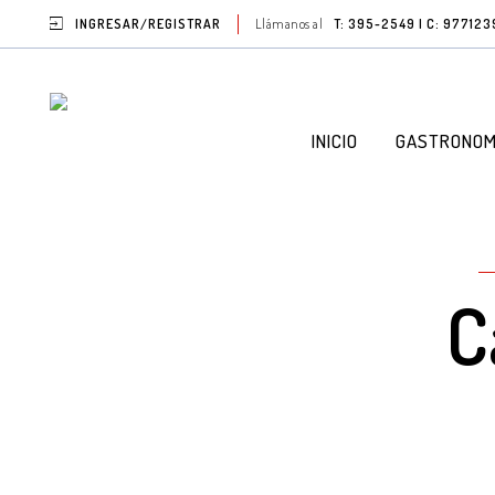
INGRESAR/REGISTRAR
Llámanos al
T: 395-2549 | C: 97712
INICIO
GASTRONOM
C