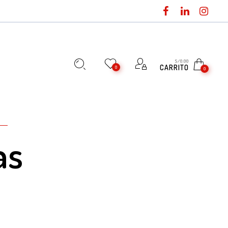
S/
0.00
CARRITO
0
0
as