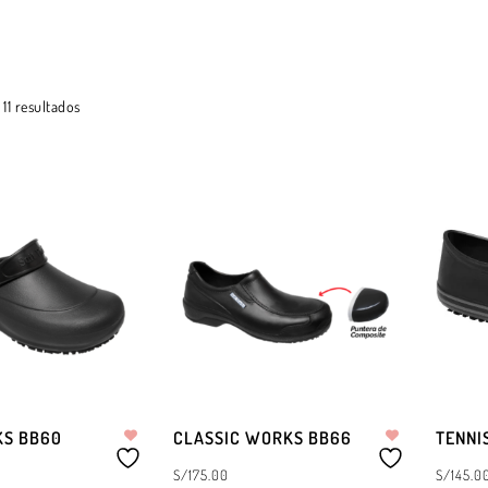
11 resultados
KS BB60
CLASSIC WORKS BB66
TENNI
S/
175.00
S/
145.0