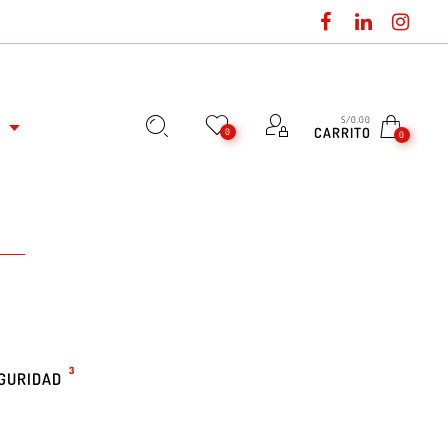
S/
0.00
L
CARRITO
0
0
3
GURIDAD