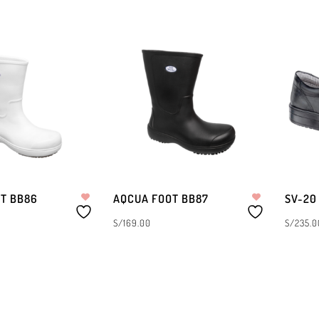
OPCIONES
SELECCIONAR OPCIONES
SELECC
T BB86
AQCUA FOOT BB87
SV-20
S/
169.00
S/
235.0
OPCIONES
SELECCIONAR OPCIONES
SELECC