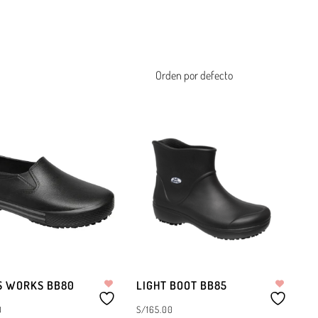
S WORKS BB80
LIGHT BOOT BB85
0
S/
165.00