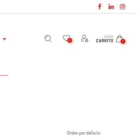
S/
0.00
L
CARRITO
0
0